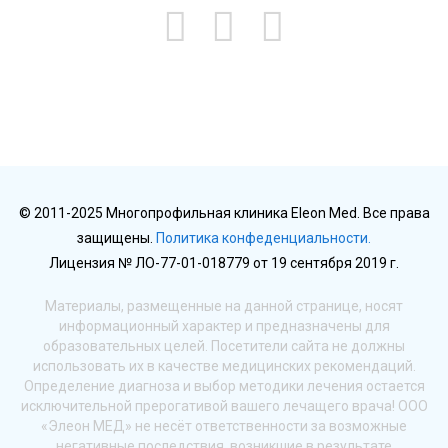
© 2011-2025 Многопрофильная клиника Eleon Med. Все права
защищены.
Политика конфеденциальности.
Лицензия № ЛО-77-01-018779 от 19 сентября 2019 г.
Материалы, размещенные на данной странице, носят
информационный характер и предназначены для
образовательных целей. Посетители сайта не должны
использовать их в качестве медицинских рекомендаций.
Определение диагноза и выбор методики лечения остается
исключительной прерогативой вашего лечащего врача! ООО
«Элеон МЕД» не несёт ответственности за возможные
негативные последствия, возникшие в результате