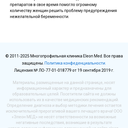
препаратов в свое время помогло огромному
количеству женщин решить проблему предупреждения
нежелательной беременности.
© 2011-2025 Многопрофильная клиника Eleon Med. Все права
защищены.
Политика конфеденциальности.
Лицензия № ЛО-77-01-018779 от 19 сентября 2019 г.
Материалы, размещенные на данной странице, носят
информационный характер и предназначены для
образовательных целей. Посетители сайта не должны
использовать их в качестве медицинских рекомендаций.
Определение диагноза и выбор методики лечения остается
исключительной прерогативой вашего лечащего врача! ООО
«Элеон МЕД» не несёт ответственности за возможные
негативные последствия, возникшие в результате