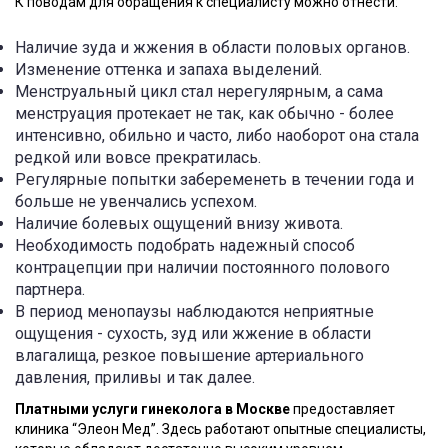
К поводам для обращения к специалисту можно отнести:
Наличие зуда и жжения в области половых органов.
Изменение оттенка и запаха выделений.
Менструальный цикл стал нерегулярным, а сама
менструация протекает не так, как обычно - более
интенсивно, обильно и часто, либо наоборот она стала
редкой или вовсе прекратилась.
Регулярные попытки забеременеть в течении года и
больше не увенчались успехом.
Наличие болевых ощущений внизу живота.
Необходимость подобрать надежный способ
контрацепции при наличии постоянного полового
партнера.
В период менопаузы наблюдаются неприятные
ощущения - сухость, зуд или жжение в области
влагалища, резкое повышение артериального
давления, приливы и так далее.
Платными услуги гинеколога в Москве
предоставляет
клиника “Элеон Мед”. Здесь работают опытные специалисты,