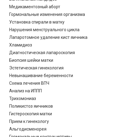
Медикаментозный аборт
Гормональные изменения организма
Установка спирали в матку
Нарушения менструального цикла
Лапаротомное удаление кист яичника
Хламидиоз
Диагностическая лапароскопия
Биопсия шейки матки
Эстетическая гинекология
Невынашивание беременности
Схема лечения ВПЧ
Анализ на ИППП
Трихомониаз
Поликистоз яичников
Гистероскопия матки
Прием к гинекологу
Альгодисменорея
Гормональные контрацептивы