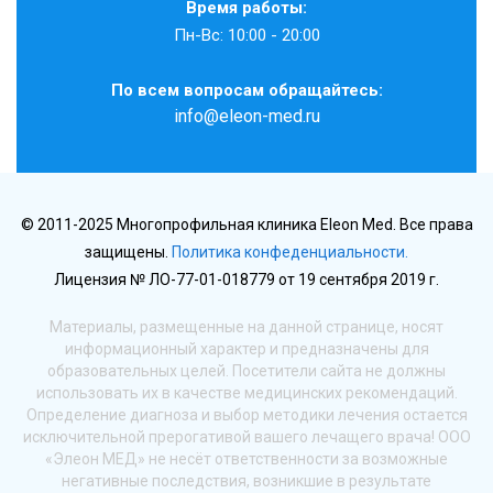
Время работы:
Пн-Вс: 10:00 - 20:00
По всем вопросам обращайтесь:
info@eleon-med.ru
© 2011-2025 Многопрофильная клиника Eleon Med. Все права
защищены.
Политика конфеденциальности.
Лицензия № ЛО-77-01-018779 от 19 сентября 2019 г.
Материалы, размещенные на данной странице, носят
информационный характер и предназначены для
образовательных целей. Посетители сайта не должны
использовать их в качестве медицинских рекомендаций.
Определение диагноза и выбор методики лечения остается
исключительной прерогативой вашего лечащего врача! ООО
«Элеон МЕД» не несёт ответственности за возможные
негативные последствия, возникшие в результате