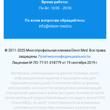
Время работы:
Пн-Вс: 10:00 - 20:00
По всем вопросам обращайтесь:
info@eleon-med.ru
© 2011-2025 Многопрофильная клиника Eleon Med. Все права
защищены.
Политика конфеденциальности.
Лицензия № ЛО-77-01-018779 от 19 сентября 2019 г.
Материалы, размещенные на данной странице, носят
информационный характер и предназначены для
образовательных целей. Посетители сайта не должны
использовать их в качестве медицинских рекомендаций.
Определение диагноза и выбор методики лечения остается
исключительной прерогативой вашего лечащего врача! ООО
«Элеон МЕД» не несёт ответственности за возможные
негативные последствия, возникшие в результате