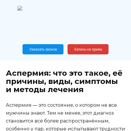
Перейти
к
содержанию
Широкопрофильный
медицинский центр
Москва,
Новослободская, 62, к12
Заказать звонок
Запись на прием
Аспермия: что это такое, её
причины, виды, симптомы
и методы лечения
Аспермия — это состояние, о котором не все
мужчины знают. Тем не менее, этот диагноз
становится всё более распространённым,
особенно у пар, которые испытывают трудности