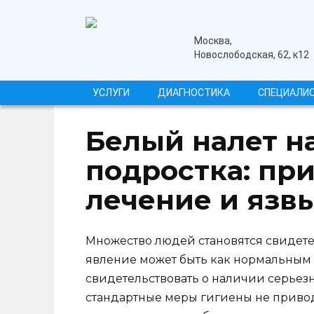
Перейти
к
содержанию
медицинский центр
Москва,
Новослободская, 62, к12
УСЛУГИ
ДИАГНОСТИКА
СПЕЦИАЛИ
Белый налет на
подростка: пр
лечение и язв
Множество людей становятся свидетел
явление может быть как нормальным
свидетельствовать о наличии серьез
стандартные меры гигиены не привод