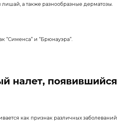
 лишай, а также разнообразные дерматозы.
к “Сименса” и “Брюнауэра”.
ый налет, появившийся
ривается как признак различных заболеваний