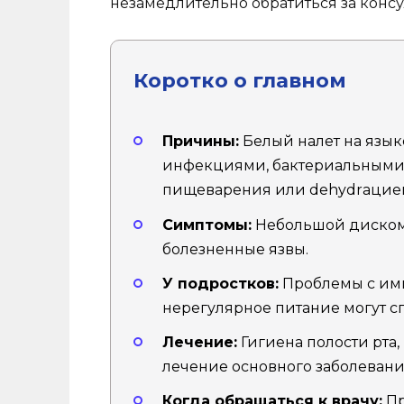
незамедлительно обратиться за конс
Коротко о главном
Причины:
Белый налет на язык
инфекциями, бактериальными
пищеварения или dehydrацие
Симптомы:
Небольшой дискомфо
болезненные язвы.
У подростков:
Проблемы с имм
нерегулярное питание могут с
Лечение:
Гигиена полости рта,
лечение основного заболевани
Когда обращаться к врачу:
Пр