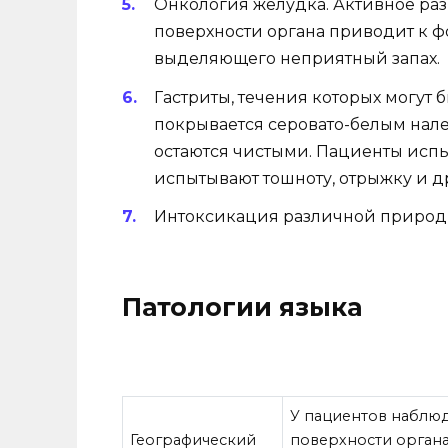
Онкология желудка. Активное ра
поверхности органа приводит к ф
выделяющего неприятный запах.
Гастриты, течения которых могут
покрывается серовато-белым нале
остаются чистыми. Пациенты исп
испытывают тошноту, отрыжку и 
Интоксикация различной природ
Патологии языка
У пациентов наблюд
Географический
поверхности органа