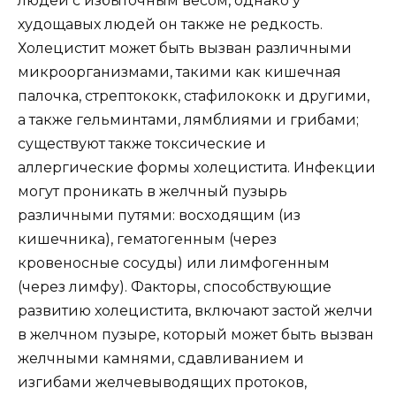
людей с избыточным весом, однако у
худощавых людей он также не редкость.
Холецистит может быть вызван различными
микроорганизмами, такими как кишечная
палочка, стрептококк, стафилококк и другими,
а также гельминтами, лямблиями и грибами;
существуют также токсические и
аллергические формы холецистита. Инфекции
могут проникать в желчный пузырь
различными путями: восходящим (из
кишечника), гематогенным (через
кровеносные сосуды) или лимфогенным
(через лимфу). Факторы, способствующие
развитию холецистита, включают застой желчи
в желчном пузыре, который может быть вызван
желчными камнями, сдавливанием и
изгибами желчевыводящих протоков,