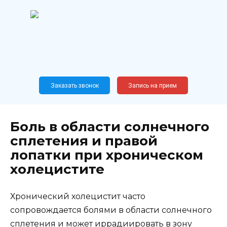
Перейти
к
содержанию
Широкопрофильный
медицинский центр
Москва,
Новослободская, 62, к12
Заказать звонок
Запись на прием
Боль в области солнечного
сплетения и правой
лопатки при хроническом
холецистите
Хронический холецистит часто
сопровождается болями в области солнечного
сплетения и может иррадиировать в зону