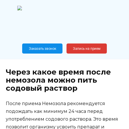
Перейти
к
содержанию
Широкопрофильный
медицинский центр
Москва,
Новослободская, 62, к12
Заказать звонок
Запись на прием
Через какое время после
немозола можно пить
содовый раствор
После приема Немозола рекомендуется
подождать как минимум 24 часа перед
употреблением содового раствора. Это время
позволит организму усвоить препарат и