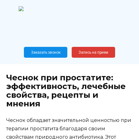
Перейти
к
содержанию
Широкопрофильный
медицинский центр
Москва,
Новослободская, 62, к12
Заказать звонок
Запись на прием
Чеснок при простатите:
эффективность, лечебные
свойства, рецепты и
мнения
Чеснок обладает значительной ценностью при
терапии простатита благодаря своим
свойствам природного антибиотика. Этот