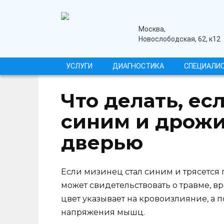
Перейти
к
содержанию
медицинский центр
Москва,
Новослободская, 62, к12
УСЛУГИ
ДИАГНОСТИКА
СПЕЦИАЛИ
Что делать, ес
синим и дрожи
дверью
Если мизинец стал синим и трясется п
может свидетельствовать о травме, 
цвет указывает на кровоизлияние, а 
напряжения мышц.