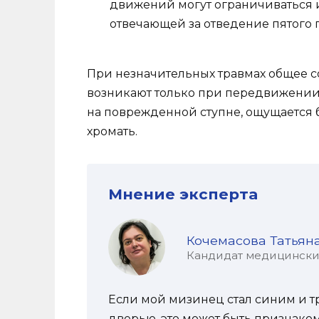
движений могут ограничиваться и
отвечающей за отведение пятого 
При незначительных травмах общее со
возникают только при передвижении. 
на поврежденной ступне, ощущается 
хромать.
Мнение эксперта
Кочемасова Татьян
Кандидат медицинских 
Если мой мизинец стал синим и тр
дверью, это может быть признаком