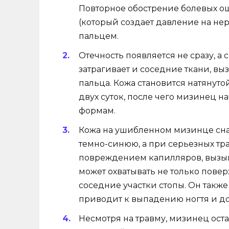
Повторное обострение болевых о
(который создает давление на н
пальцем.
Отечность появляется не сразу, а 
затрагивает и соседние ткани, в
пальца. Кожа становится натянуто
двух суток, после чего мизинец 
формам.
Кожа на ушибленном мизинце снач
темно-синюю, а при серьезных тра
повреждением капилляров, вызы
может охватывать не только повер
соседние участки стопы. Он также 
приводит к выпадению ногтя и до
Несмотря на травму, мизинец ост