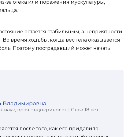
з-за отека или поражения мускулатуры,
пальца.
стояние остается стабильным, а неприятности
Во время ходьбы, когда вес тела оказывается
боль. Поэтому пострадавший может начать
а Владимировна
наук, врач-эндокринолог | Стаж 18 лет
ясется после того, как его придавило
 нескольких серьезных травм. Во-первых,