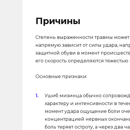
Причины
Степень выраженности травмы может
напрямую зависит от силы удара, на
защитной обуви в момент происшест
его скорость определяются тяжестью
Основные признаки:
Ушиб мизинца обычно сопровожда
характеру и интенсивности в тече
момент удара ощущение боли очен
концентрацией нервных окончаний
боль теряет остроту, а через два