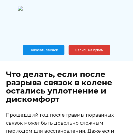
Перейти
к
содержанию
Широкопрофильный
медицинский центр
Москва,
Новослободская, 62, к12
Заказать звонок
Запись на прием
Что делать, если после
разрыва связок в колене
остались уплотнение и
дискомфорт
Прошедший год после травмы порванных
связок может быть довольно сложным
периодом для восстановления. Даже если