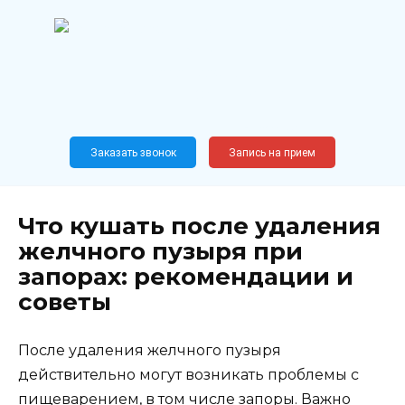
Перейти
к
содержанию
Широкопрофильный
медицинский центр
Москва,
Новослободская, 62, к12
Заказать звонок
Запись на прием
Что кушать после удаления
желчного пузыря при
запорах: рекомендации и
советы
После удаления желчного пузыря
действительно могут возникать проблемы с
пищеварением, в том числе запоры. Важно