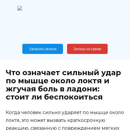
Перейти
к
содержанию
Широкопрофильный
медицинский центр
Москва,
Новослободская, 62, к12
Заказать звонок
Запись на прием
Что означает сильный удар
по мышце около локтя и
жгучая боль в ладони:
стоит ли беспокоиться
Когда человек сильно ударяет по мышце около
локтя, это может вызвать краткосрочную
реакцию, связанную с повреждением мягких