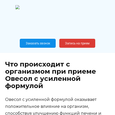
Перейти
к
содержанию
Широкопрофильный
медицинский центр
Москва,
Новослободская, 62, к12
Заказать звонок
Запись на прием
Что происходит с
организмом при приеме
Овесол с усиленной
формулой
Овесол с усиленной формулой оказывает
положительное влияние на организм,
способствуя улучшению функций печени и