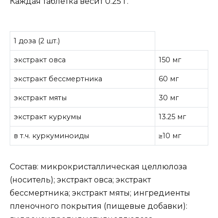
Каждая таблетка весит 0.25 г.
1 доза (2 шт.)
экстракт овса
150 мг
экстракт бессмертника
60 мг
экстракт мяты
30 мг
экстракт куркумы
13.25 мг
в т.ч. куркуминоиды
≥10 мг
Состав: микрокристаллическая целлюлоза
(носитель); экстракт овса; экстракт
бессмертника; экстракт мяты; ингредиенты
пленочного покрытия (пищевые добавки):