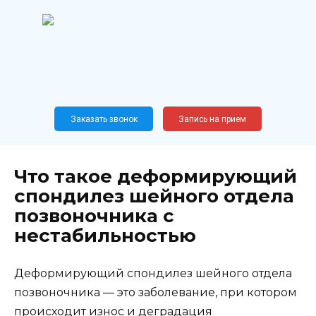
Перейти
к
содержанию
Широкопрофильный
медицинский центр
Москва,
Новослободская, 62, к12
Заказать звонок
Запись на прием
Что такое деформирующий
спондилез шейного отдела
позвоночника с
нестабильностью
Деформирующий спондилез шейного отдела
позвоночника — это заболевание, при котором
происходит износ и деградация