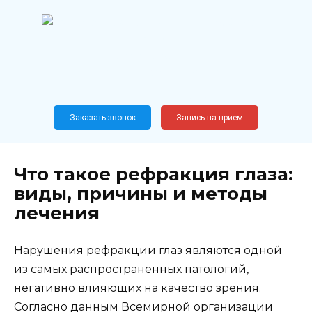
Перейти
к
содержанию
Широкопрофильный
медицинский центр
Москва,
Новослободская, 62, к12
Заказать звонок
Запись на прием
Что такое рефракция глаза:
виды, причины и методы
лечения
Нарушения рефракции глаз являются одной
из самых распространённых патологий,
негативно влияющих на качество зрения.
Согласно данным Всемирной организации