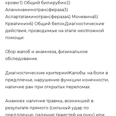
крови:1) Общий билирубин2)
Аланинаминотрансфераза3)
Аспартатаминотрансфераза4) Мочевина5)
Креатинин6) Общий белокДиагностические
действия, проводимые на этапе неотложной
помощи:
Сбор жалоб и анамнеза, физикальное
обследование.
Диагностические критерииЖалобы: на боли в
предплечье, нарушение функции конечности,
наличие ран при открытых переломах.
Анамнез: наличие травмы, возникшей в
результате прямого (сильный удар по
предплечью, падение тяжестей на руку) или