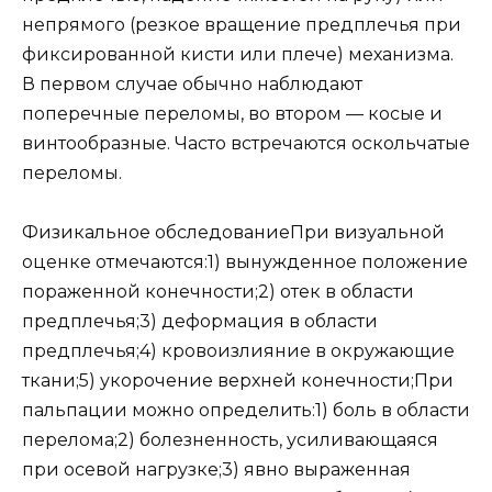
непрямого (резкое вращение предплечья при
фиксированной кисти или плече) механизма.
В первом случае обычно наблюдают
поперечные переломы, во втором — косые и
винтообразные. Часто встречаются оскольчатые
переломы.
Физикальное обследованиеПри визуальной
оценке отмечаются:1) вынужденное положение
пораженной конечности;2) отек в области
предплечья;3) деформация в области
предплечья;4) кровоизлияние в окружающие
ткани;5) укорочение верхней конечности;При
пальпации можно определить:1) боль в области
перелома;2) болезненность, усиливающаяся
при осевой нагрузке;3) явно выраженная