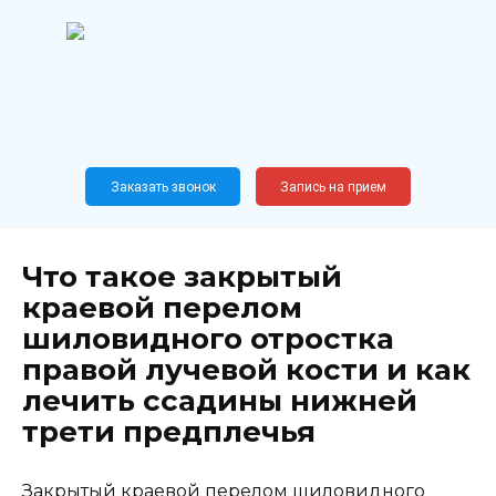
Перейти
к
содержанию
Широкопрофильный
медицинский центр
Москва,
Новослободская, 62, к12
Заказать звонок
Запись на прием
Что такое закрытый
краевой перелом
шиловидного отростка
правой лучевой кости и как
лечить ссадины нижней
трети предплечья
Закрытый краевой перелом шиловидного