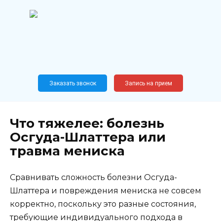
Перейти
к
содержанию
Широкопрофильный
медицинский центр
Москва,
Новослободская, 62, к12
Заказать звонок
Запись на прием
Что тяжелее: болезнь
Осгуда-Шлаттера или
травма мениска
Сравнивать сложность болезни Осгуда-
Шлаттера и повреждения мениска не совсем
корректно, поскольку это разные состояния,
требующие индивидуального подхода в