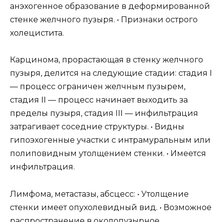
анэхогенное образование в деформированной
стенке желчного пузыря. • Признаки острого
холецистита.
Карцинома, прорастающая в стенку желчного
пузыря, делится на следующие стадии: стадия I
— процесс ограничен желчным пузырем,
стадия II — процесс начинает выходить за
пределы пузыря, стадия III — инфильтрация
затрагивает соседние структуры. • Видны
гипоэхогенные участки с интрамуральным или
полиповидным утолщением стенки. • Имеется
инфильтрация.
Лимфома, метастазы, абсцесс: • Утолщение
стенки имеет опухолевидный вид. • Возможное
распространение в околопузырное