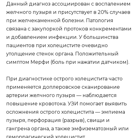
Данный диагноз ассоциирован с воспалением
желчного пузыря и присутствует в 20% случаев
при желчекаменной болезни. Патология
связана с закупоркой протоков конкрементами
и добавлением инфекции. У большинства
пациентов при холецистите очевидно
утолщение стенок органа. Положительный
симптом Мерфи (боль при нажатии датчиком).
При диагностике острого холецистита часто
применяется доплеровское сканирование
артерии желчного пузыря — наблюдается
повышение кровотока. УЗИ помогает выявить
осложнения острого холецистита — эмпиема
пузыря, перфорация (разрыв), свищи и
гангрена органа, а также эмфизематозный или
геморрагический холецистит.