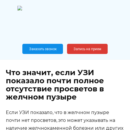
Перейти
к
содержанию
Широкопрофильный
медицинский центр
Москва,
Новослободская, 62, к12
Заказать звонок
Запись на прием
Что значит, если УЗИ
показало почти полное
отсутствие просветов в
желчном пузыре
Если УЗИ показало, что в желчном пузыре
почти нет просветов, это может указывать на
наличие желчнокаменной болезни или других