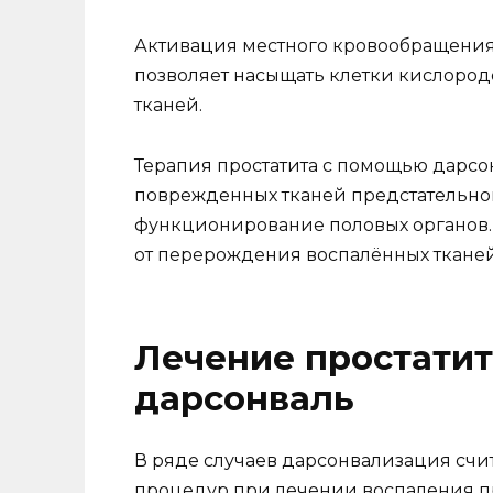
Активация местного кровообращения у
позволяет насыщать клетки кислоро
тканей.
Терапия простатита с помощью дарсо
поврежденных тканей предстательно
функционирование половых органов. 
от перерождения воспалённых тканей
Лечение простати
дарсонваль
В ряде случаев дарсонвализация счи
процедур при лечении воспаления пр