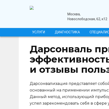
Перейти
к
содержанию
медицинский центр
Москва,
Новослободская, 62, к12
УСЛУГИ
ДИАГНОСТИКА
СПЕЦИАЛИ
Дарсонваль пр
эффективность
и отзывы поль
Дарсонвализация представляет собой
основанный на применении импульсно
Данный метод, использующий прибор 
успел зарекомендовать себя в сфере