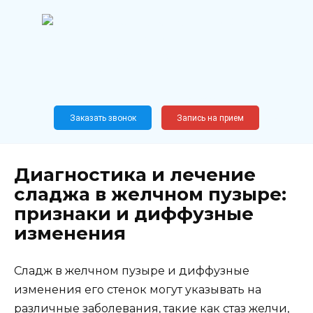
Перейти
к
содержанию
Широкопрофильный
медицинский центр
Москва,
Новослободская, 62, к12
Заказать звонок
Запись на прием
Диагностика и лечение
сладжа в желчном пузыре:
признаки и диффузные
изменения
Сладж в желчном пузыре и диффузные
изменения его стенок могут указывать на
различные заболевания, такие как стаз желчи,