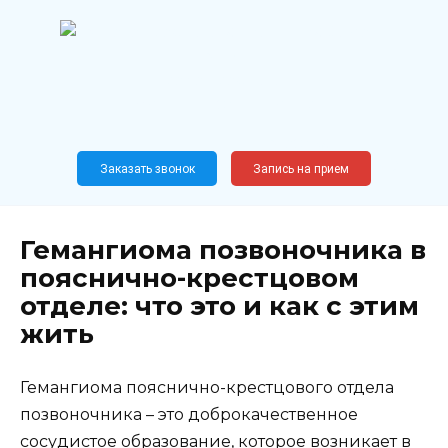
Перейти
к
содержанию
Широкопрофильный
медицинский центр
Москва,
Новослободская, 62, к12
Заказать звонок
Запись на прием
Гемангиома позвоночника в
пояснично-крестцовом
отделе: что это и как с этим
жить
Гемангиома пояснично-крестцового отдела
позвоночника – это доброкачественное
сосудистое образование, которое возникает в