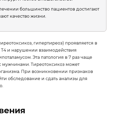
ечении большинство пациентов достигают
ают качество жизни.
реотоксикоз, гипертиреоз) проявляется в
и Т4 и нарушении взаимодействия
оталамусом. Эта патология в 7 раз чаще
с мужчинами. Тиреотоксикоз может
рганизма. При возникновении признаков
ти обследование и сдать анализы для
ю.
вения