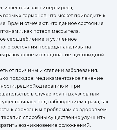
 известная как гипертиреоз,
ываемых гормонов, что может приводить к
. Врачи отмечают, что данное состояние
томами, как потеря массы тела,
ное сердцебиение и усиленное
того состояния проводят анализы на
льтразвуковое исследование щитовидной
еть от причины и степени заболевания.
ько подходов: медикаментозное лечение
ности, радиойодтерапию и, при
шательство в случае крупных узлов или
осуществлялась под наблюдением врача, так
ести к серьезным проблемам со здоровьем.
 терапия способны существенно улучшить
вратить возникновение осложнений.