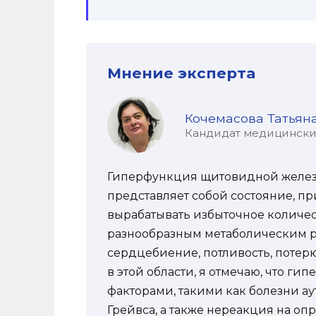
Мнение эксперта
Кочемасова Татьян
Кандидат медицинских 
Гиперфункция щитовидной железы,
представляет собой состояние, п
вырабатывать избыточное количес
разнообразным метаболическим р
сердцебиение, потливость, потерю
в этой области, я отмечаю, что г
факторами, такими как болезни а
Грейвса, а также нереакция на о