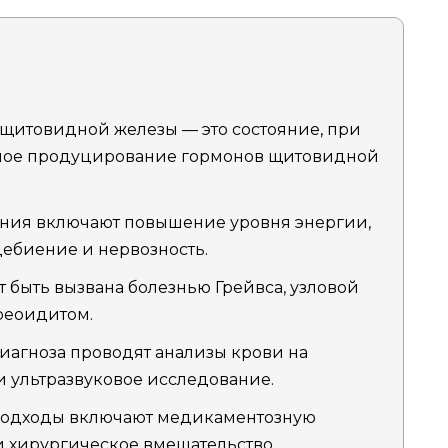
итовидной железы — это состояние, при
чное продуцирование гормонов щитовидной
ния включают повышение уровня энергии,
цебиение и нервозность.
быть вызвана болезнью Грейвса, узловой
реоидитом.
иагноза проводят анализы крови на
 ультразвуковое исследование.
одходы включают медикаментозную
 хирургическое вмешательство.