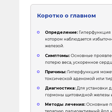
Коротко о главном
Определение:
Гиперфункция щ
котором наблюдается избыто
железой.
Симптомы:
Основные проявле
потерю веса, ускоренное серд
Причины:
Гиперфункция может 
токсической аденомой или ти
Диагностика:
Для установки д
гормоны щитовидной железы и
Методы лечения:
Основные п
терапию, радиоактивный йод и