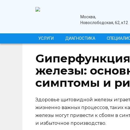
Перейти
к
содержанию
медицинский центр
Москва,
Новослободская, 62, к12
УСЛУГИ
ДИАГНОСТИКА
СПЕЦИАЛИ
Gиперфункция
железы: основ
симптомы и ри
Здоровье щитовидной железы играет
жизненно важных процессов, таких ка
железы могут привести к сбоям в син
и избыточное производство.