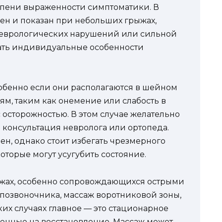
тепени выраженности симптоматики. В
сен и показан при небольших грыжах,
неврологических нарушений или сильной
ать индивидуальные особенности
обенно если они располагаются в шейном
ям, таким как онемение или слабость в
с осторожностью. В этом случае желательно
консультация невролога или ортопеда.
ен, однако стоит избегать чрезмерного
оторые могут усугубить состояние.
жах, особенно сопровождающихся острыми
озвоночника, массаж воротниковой зоны,
ких случаях главное — это стационарное
енные на восстановление. Массаж может