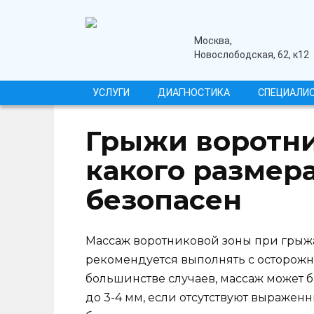
Перейти
к
содержанию
медицинский центр
Москва,
Новослободская, 62, к12
УСЛУГИ
ДИАГНОСТИКА
СПЕЦИАЛИ
Грыжи воротни
какого размер
безопасен
Массаж воротниковой зоны при грыж
рекомендуется выполнять с осторожно
большинстве случаев, массаж может 
до 3-4 мм, если отсутствуют выраже