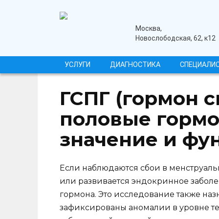
Перейти
к
содержанию
медицинский центр
Москва,
Новослободская, 62, к12
УСЛУГИ
ДИАГНОСТИКА
СПЕЦИАЛИ
ГСПГ (гормон 
половые гормо
значение и фу
Если наблюдаются сбои в менструаль
или развивается эндокринное заболев
гормона. Это исследование также наз
зафиксированы аномалии в уровне те