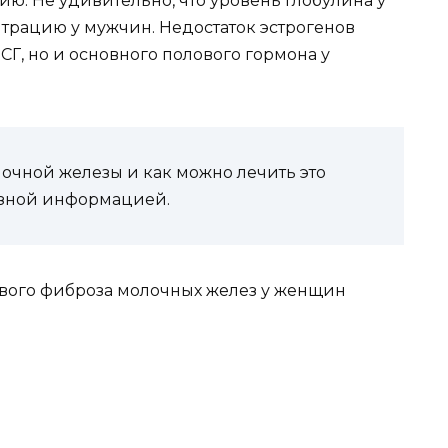
ию. Не удивительно, что уровень глобулина у
трацию у мужчин. Недостаток эстрогенов
СГ, но и основного полового гормона у
лочной железы и как можно лечить это
езной информацией.
вого фиброза молочных желез у женщин