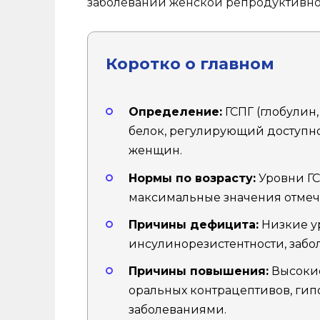
заболеваний женской репродуктивно
Коротко о главном
Определение:
ГСПГ (глобулин
белок, регулирующий доступнос
женщин.
Нормы по возрасту:
Уровни ГС
максимальные значения отмеча
Причины дефицита:
Низкие ур
инсулинорезистентности, забо
Причины повышения:
Высокие
оральных контрацептивов, ги
заболеваниями.