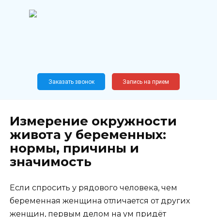
Перейти
к
содержанию
Широкопрофильный
медицинский центр
Москва,
Новослободская, 62, к12
Заказать звонок
Запись на прием
Измерение окружности
живота у беременных:
нормы, причины и
значимость
Если спросить у рядового человека, чем
беременная женщина отличается от других
женщин, первым делом на ум придёт