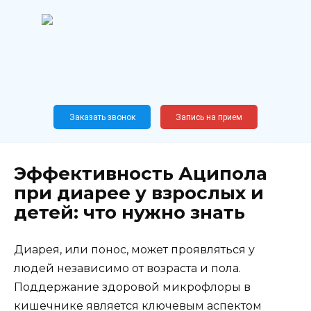
Перейти
к
содержанию
Широкопрофильный
медицинский центр
Москва,
Новослободская, 62, к12
Заказать звонок
Запись на прием
Эффективность Аципола
при диарее у взрослых и
детей: что нужно знать
Диарея, или понос, может проявляться у
людей независимо от возраста и пола.
Поддержание здоровой микрофлоры в
кишечнике является ключевым аспектом