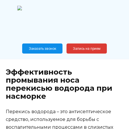
Перейти
к
содержанию
Широкопрофильный
медицинский центр
Москва,
Новослободская, 62, к12
Заказать звонок
Запись на прием
Эффективность
промывания носа
перекисью водорода при
насморке
Перекись водорода – это антисептическое
средство, используемое для борьбы с
воспалительными процессами в слизистых