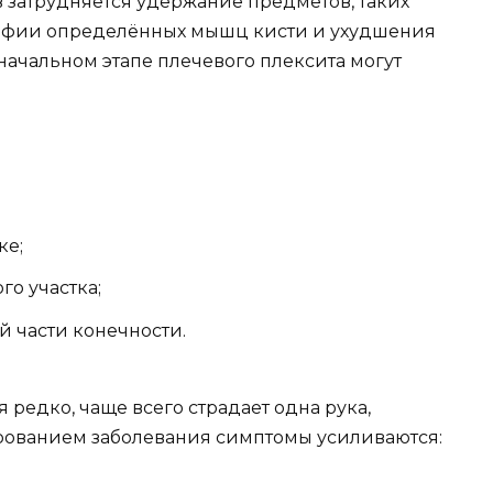
ов затрудняется удержание предметов, таких
атрофии определённых мышц кисти и ухудшения
начальном этапе плечевого плексита могут
ке;
о участка;
 части конечности.
 редко, чаще всего страдает одна рука,
ованием заболевания симптомы усиливаются: