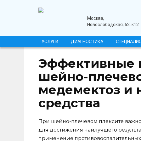
Перейти
к
содержанию
медицинский центр
Москва,
Новослободская, 62, к12
УСЛУГИ
ДИАГНОСТИКА
СПЕЦИАЛИ
Эффективные 
шейно-плечево
медемектоз и 
средства
При шейно-плечевом плексите важно
для достижения наилучшего результа
применение противовоспалительных 