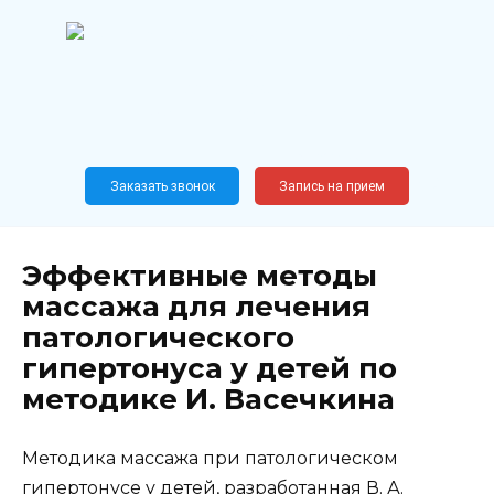
Перейти
к
содержанию
Широкопрофильный
медицинский центр
Москва,
Новослободская, 62, к12
Заказать звонок
Запись на прием
Эффективные методы
массажа для лечения
патологического
гипертонуса у детей по
методике И. Васечкина
Методика массажа при патологическом
гипертонусе у детей, разработанная В. А.