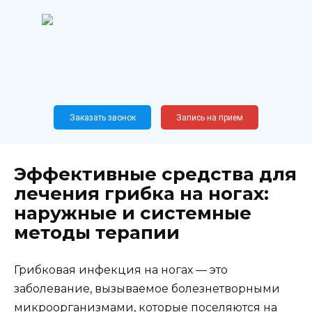
Перейти
к
содержанию
Широкопрофильный
медицинский центр
Москва,
Новослободская, 62, к12
Заказать звонок
Запись на прием
Эффективные средства для
лечения грибка на ногах:
наружные и системные
методы терапии
Грибковая инфекция на ногах — это
заболевание, вызываемое болезнетворными
микроорганизмами, которые поселяются на