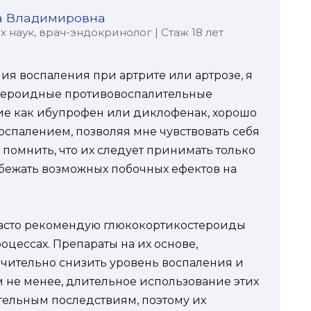
а Владимировна
наук, врач-эндокринолог | Стаж 18 лет
ия воспаления при артрите или артрозе, я
стероидные противовоспалительные
акие как ибупрофен или диклофенак, хорошо
оспалением, позволяя мне чувствовать себя
помнить, что их следует принимать только
бежать возможных побочных ефектов на
 часто рекомендую глюкокортикостероиды
цессах. Препараты на их основе,
ачительно снизить уровень воспаления и
м не менее, длительное использование этих
тельным последствиям, поэтому их