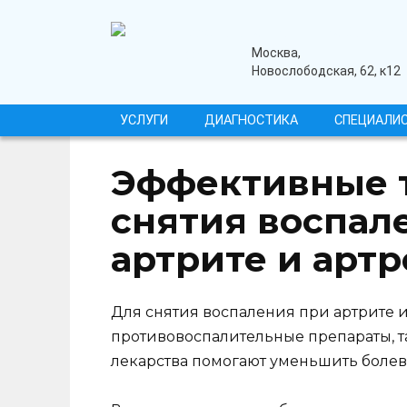
Перейти
к
содержанию
медицинский центр
Москва,
Новослободская, 62, к12
УСЛУГИ
ДИАГНОСТИКА
СПЕЦИАЛИ
Эффективные 
снятия воспал
артрите и артр
Для снятия воспаления при артрите 
противовоспалительные препараты, т
лекарства помогают уменьшить болевы