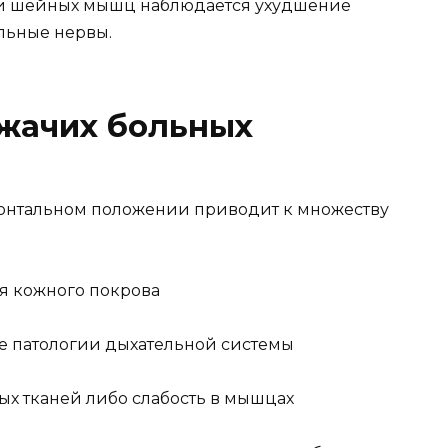
ии шейных мышц наблюдается ухудшение
ельные нервы.
ежачих больных
зонтальном положении приводит к множеству
ия кожного покрова
ие патологии дыхательной системы
х тканей либо слабость в мышцах