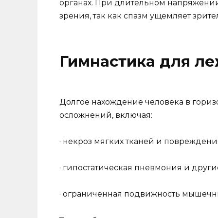
органах. При длительном напряжен
зрения, так как спазм ущемляет зрит
Гимнастика для л
Долгое нахождение человека в гори
осложнений, включая:
· некроз мягких тканей и поврежден
· гипостатическая пневмония и друг
· ограниченная подвижность мышечны