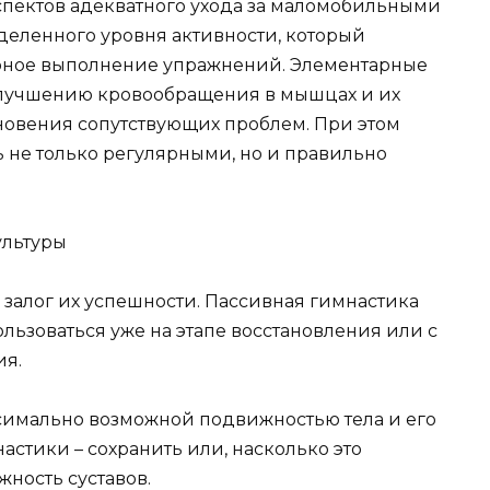
спектов адекватного ухода за маломобильными
еленного уровня активности, который
ярное выполнение упражнений. Элементарные
улучшению кровообращения в мышцах и их
кновения сопутствующих проблем. При этом
 не только регулярными, но и правильно
льтуры
 залог их успешности. Пассивная гимнастика
ьзоваться уже на этапе восстановления или с
ия.
симально возможной подвижностью тела и его
астики – сохранить или, насколько это
ность суставов.