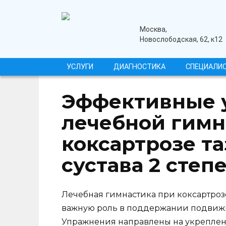
Перейти
к
содержанию
медицинский центр
Москва,
Новослободская, 62, к12
УСЛУГИ
ДИАГНОСТИКА
СПЕЦИАЛИ
Эффективные 
лечебной гимн
коксартрозе т
сустава 2 степ
Лечебная гимнастика при коксартрозе
важную роль в поддержании подвиж
Упражнения направлены на укреплен