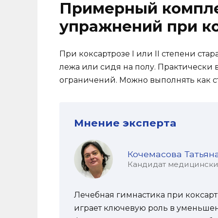
Примерный компле
упражнений при к
При коксартрозе I или II степени ст
лежа или сидя на полу. Практически
ограничений. Можно выполнять как ст
Мнение эксперта
Кочемасова Татьян
Кандидат медицинских 
Лечебная гимнастика при коксартр
играет ключевую роль в уменьше