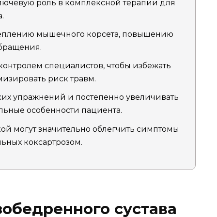
лючевую роль в комплексной терапии для
.
реплению мышечного корсета, повышению
бращения.
контролем специалистов, чтобы избежать
изировать риск травм.
ких упражнений и постепенно увеличивать
льные особенности пациента.
ой могут значительно облегчить симптомы
льных коксартрозом.
зобедренного сустава