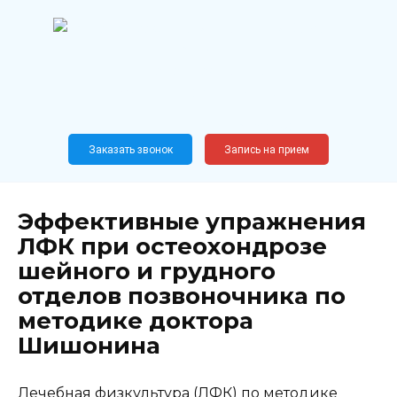
Перейти
к
содержанию
Широкопрофильный
медицинский центр
Москва,
Новослободская, 62, к12
Заказать звонок
Запись на прием
Эффективные упражнения
ЛФК при остеохондрозе
шейного и грудного
отделов позвоночника по
методике доктора
Шишонина
Лечебная физкультура (ЛФК) по методике