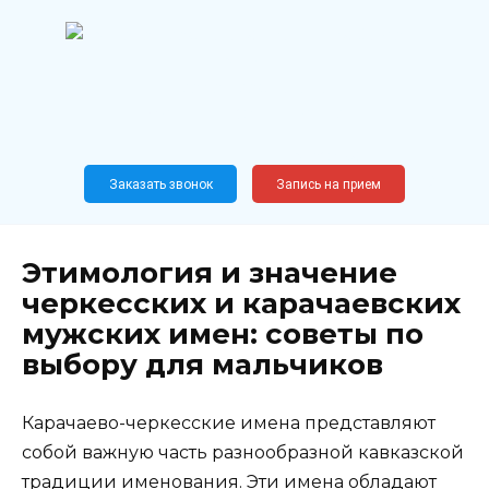
Перейти
к
содержанию
Широкопрофильный
медицинский центр
Москва,
Новослободская, 62, к12
Заказать звонок
Запись на прием
Этимология и значение
черкесских и карачаевских
мужских имен: советы по
выбору для мальчиков
Карачаево-черкесские имена представляют
собой важную часть разнообразной кавказской
традиции именования. Эти имена обладают