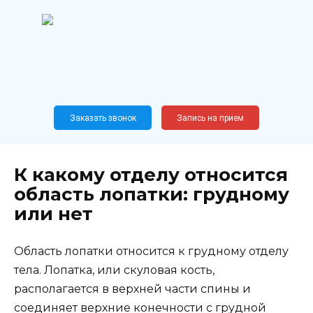
Перейти
к
содержанию
Широкопрофильный
медицинский центр
Москва,
Новослободская, 62, к12
Заказать звонок
Запись на прием
К какому отделу относится
область лопатки: грудному
или нет
Область лопатки относится к грудному отделу
тела. Лопатка, или скуловая кость,
располагается в верхней части спины и
соединяет верхние конечности с грудной