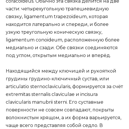
coracoideus. Обычно эта связка делится на две
части: четырехугольную трапециевидную
связку, ligamentum trapezoideum, которая
находится латерально и спереди, и более
узкую треугольную коническую связку,
ligamentum conoideum, расположенную более
медиально и сзади. Обе связки соединяются
под углом, открытым медиально и вперёд.
Находящийся между ключицей и рукояткой
грудины грудино-ключичный сустав, или
articulatio sternoclavicularis, формируется за счёт
extremitas sternalis claviculae и incisura
clavicularis manubrii sterni. Его суставные
поверхности не совсем совпадают, покрыты
волокнистым хрящом, а их форма варьируется,
чаще всего представляя собой седло. В