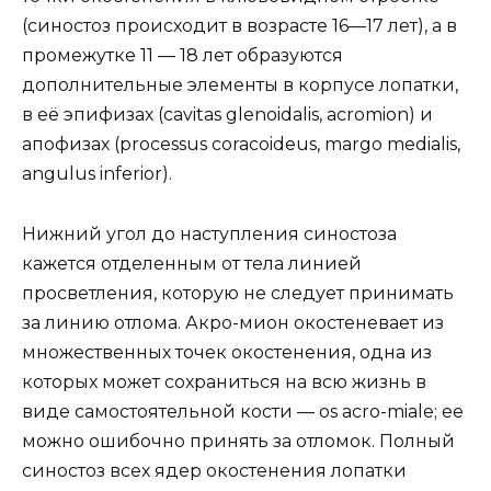
(синостоз происходит в возрасте 16—17 лет), а в
промежутке 11 — 18 лет образуются
дополнительные элементы в корпусе лопатки,
в её эпифизах (cavitas glenoidalis, acromion) и
апофизах (processus coracoideus, margo medialis,
angulus inferior).
Нижний угол до наступления синостоза
кажется отделенным от тела линией
просветления, которую не следует принимать
за линию отлома. Акро-мион окостеневает из
множественных точек окостенения, одна из
которых может сохраниться на всю жизнь в
виде самостоятельной кости — os acro-miale; ее
можно ошибочно принять за отломок. Полный
синостоз всех ядер окостенения лопатки