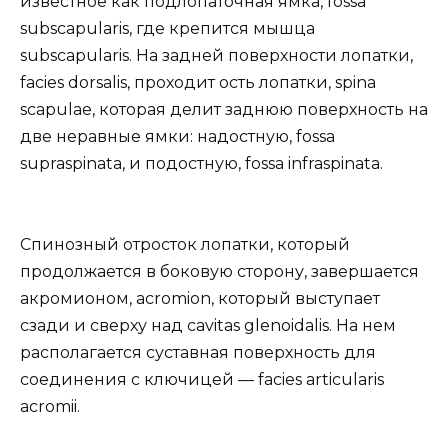
известное как подлопаточная ямка, fossa
subscapularis, где крепится мышца
subscapularis. На задней поверхности лопатки,
facies dorsalis, проходит ость лопатки, spina
scapulae, которая делит заднюю поверхность на
две неравные ямки: надостную, fossa
supraspinata, и подостную, fossa infraspinata.
Спинозный отросток лопатки, который
продолжается в боковую сторону, завершается
акромионом, acromion, который выступает
сзади и сверху над cavitas glenoidalis. На нем
располагается суставная поверхность для
соединения с ключицей — facies articularis
acromii.