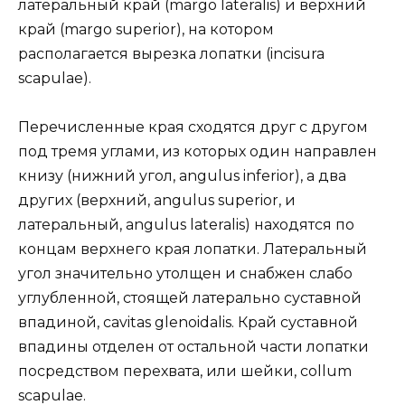
латеральный край (margo lateralis) и верхний
край (margo superior), на котором
располагается вырезка лопатки (incisura
scapulae).
Перечисленные края сходятся друг с другом
под тремя углами, из которых один направлен
книзу (нижний угол, angulus inferior), а два
других (верхний, angulus superior, и
латеральный, angulus lateralis) находятся по
концам верхнего края лопатки. Латеральный
угол значительно утолщен и снабжен слабо
углубленной, стоящей латерально суставной
впадиной, cavitas glenoidalis. Край суставной
впадины отделен от остальной части лопатки
посредством перехвата, или шейки, collum
scapulae.