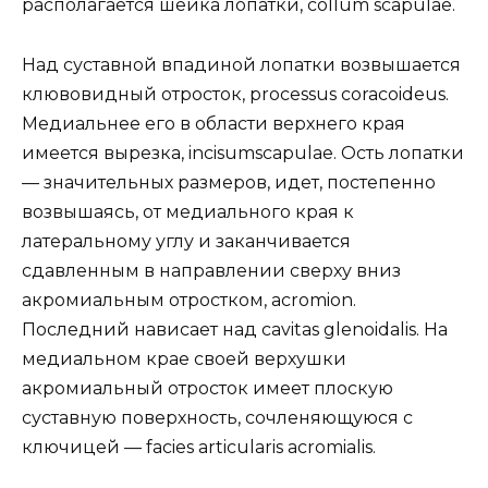
располагается шейка лопатки, collum scapulae.
Над суставной впадиной лопатки возвышается
клювовидный отросток, processus coracoideus.
Медиальнее его в области верхнего края
имеется вырезка, incisumscapulae. Ость лопатки
— значительных размеров, идет, постепенно
возвышаясь, от медиального края к
латеральному углу и заканчивается
сдавленным в направлении сверху вниз
акромиальным отростком, acromion.
Последний нависает над cavitas glenoidalis. На
медиальном крае своей верхушки
акромиальный отросток имеет плоскую
суставную поверхность, сочленяющуюся с
ключицей — facies articularis acromialis.