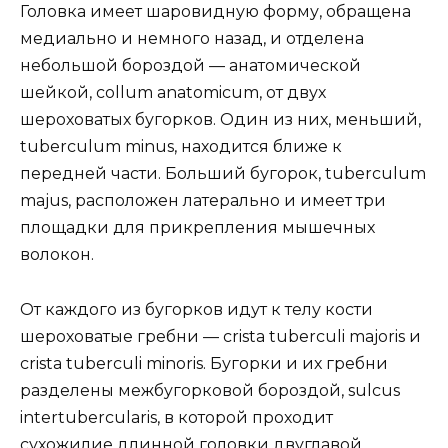
Головка имеет шаровидную форму, обращена
медиально и немного назад, и отделена
небольшой бороздой — анатомической
шейкой, collum anatomicum, от двух
шероховатых бугорков. Один из них, меньший,
tuberculum minus, находится ближе к
передней части. Больший бугорок, tuberculum
majus, расположен латерально и имеет три
площадки для прикрепления мышечных
волокон.
От каждого из бугорков идут к телу кости
шероховатые гребни — crista tuberculi majoris и
crista tuberculi minoris. Бугорки и их гребни
разделены межбугорковой бороздой, sulcus
intertubercularis, в которой проходит
сухожилие длинной головки двуглавой