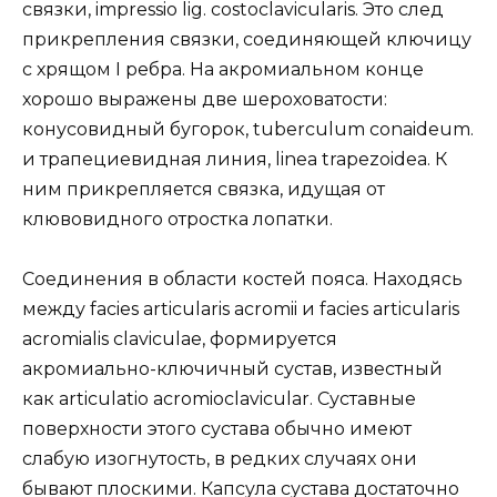
связки, impressio lig. costoclavicularis. Это след
прикрепления связки, соединяющей ключицу
с хрящом I ребра. На акромиальном конце
хорошо выражены две шероховатости:
конусовидный бугорок, tuberculum conaideum.
и трапециевидная линия, linea trapezoidea. К
ним прикрепляется связка, идущая от
клювовидного отростка лопатки.
Соединения в области костей пояса. Находясь
между facies articularis acromii и facies articularis
acromialis claviculae, формируется
акромиально-ключичный сустав, известный
как articulatio acromioclavicular. Суставные
поверхности этого сустава обычно имеют
слабую изогнутость, в редких случаях они
бывают плоскими. Капсула сустава достаточно