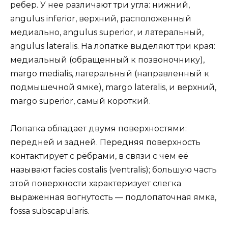
ребер. У нее различают три угла: нижний,
angulus inferior, верхний, расположенный
медиально, angulus superior, и латеральный,
angulus lateralis. На лопатке выделяют три края:
медиальный (обращенный к позвоночнику),
margo medialis, латеральный (направленный к
подмышечной ямке), margo lateralis, и верхний,
margo superior, самый короткий.
Лопатка обладает двумя поверхностями:
передней и задней. Передняя поверхность
контактирует с рёбрами, в связи с чем её
называют facies costalis (ventralis); большую часть
этой поверхности характеризует слегка
выраженная вогнутость — подлопаточная ямка,
fossa subscapularis.