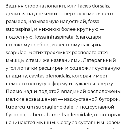
Задняя сторона лопатки, или facies dorsalis,
делится на две ямки — верхнюю меньшего
размера, называемую надостной, fossa
supraspinal, и нижнюю более крупную —
подостную, fossa infraspinata, благодаря
высокому гребню, известному как spina
scapulae. В этих трех ямках располагаются
мышцы с теми же названиями. Латеральный
угол лопатки расширен и содержит суставную
впадину, cavitas glenoidalis, которая имеет
немного вогнутую форму и сужается кверху.
Прямо над и под этой впадиной расположены
мелкие возвышения — надсуставной бугорок,
tuberculum supraglenoidale, и подсуставной
бугорок, tuberculum infraglenoidale, от которых
начинаются мышцы. Сразу за суставным краем