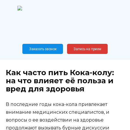
Перейти
к
содержанию
Широкопрофильный
медицинский центр
Москва,
Новослободская, 62, к12
Заказать звонок
Запись на прием
Как часто пить Кока-колу:
на что влияет её польза и
вред для здоровья
В последние годы кока-кола привлекает
внимание медицинских специалистов, и
вопросы о ее воздействии на здоровье
продолжают вызывать бурные дискуссии