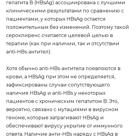
гепатита В (HBsAg) ассоциирована с лучшими
клиническими результатами по сравнению с
пациентами, у которых HBsAg остается
положительным без изменений. Поэтому такой
сероклиренс считается целевой целью в
терапии (как при наличии, так и отсутствии
anti-HBs-антител).
Хотя обычно anti-HBs-антитела появляются в
крови, а HBsAg при этом не определяется,
зафиксированы случаи сопутствующего
наличия HBsAg и anti-HBs у некоторых
пациентов с хроническим гепатитом B. Это,
вероятно, связано с мутациями в вирусном
геноме, которые затрагивают HBsAg и
обеспечивают вирусу укрытие от иммунного
ответа. Наличие анти-HBs наряду с HBsAg в