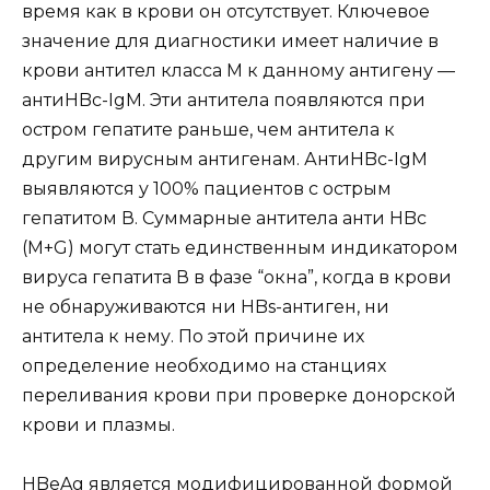
время как в крови он отсутствует. Ключевое
значение для диагностики имеет наличие в
крови антител класса М к данному антигену —
антиHBc-IgM. Эти антитела появляются при
остром гепатите раньше, чем антитела к
другим вирусным антигенам. АнтиHBc-IgM
выявляются у 100% пациентов с острым
гепатитом В. Суммарные антитела анти HBc
(М+G) могут стать единственным индикатором
вируса гепатита В в фазе “окна”, когда в крови
не обнаруживаются ни HBs-антиген, ни
антитела к нему. По этой причине их
определение необходимо на станциях
переливания крови при проверке донорской
крови и плазмы.
HBeAg является модифицированной формой