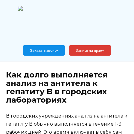
Перейти
к
содержанию
Широкопрофильный
медицинский центр
Москва,
Новослободская, 62, к12
Заказать звонок
Запись на прием
Как долго выполняется
анализ на антитела к
гепатиту B в городских
лабораториях
В городских учреждениях анализ на антитела к
гепатиту B обычно выполняется в течение 1-3
рабочих дней. Это время включает в себя сам