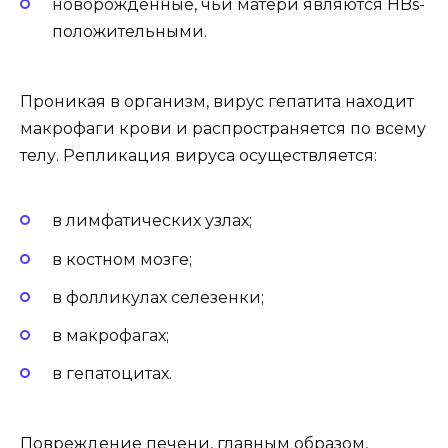
новорожденные, чьи матери являются HBs-
положительными.
Проникая в организм, вирус гепатита находит
макрофаги крови и распространяется по всему
телу. Репликация вируса осуществляется:
в лимфатических узлах;
в костном мозге;
в фолликулах селезенки;
в макрофагах;
в гепатоцитах.
Повреждение печени, главным образом,