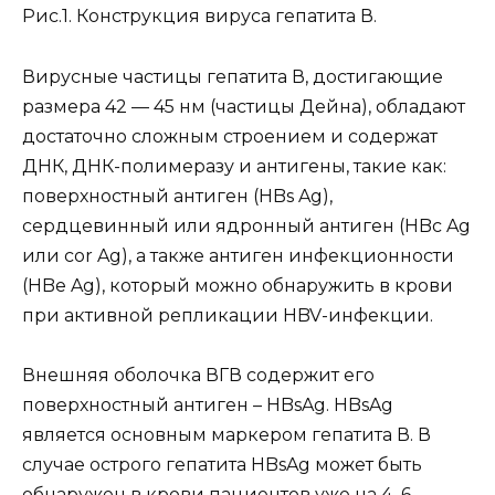
Рис.1. Конструкция вируса гепатита В.
Вирусные частицы гепатита В, достигающие
размера 42 — 45 нм (частицы Дейна), обладают
достаточно сложным строением и содержат
ДНК, ДНК-полимеразу и антигены, такие как:
поверхностный антиген (HBs Ag),
сердцевинный или ядронный антиген (HBc Ag
или cor Ag), а также антиген инфекционности
(HBe Ag), который можно обнаружить в крови
при активной репликации HBV-инфекции.
Внешняя оболочка ВГВ содержит его
поверхностный антиген – HBsAg. HBsAg
является основным маркером гепатита В. В
случае острого гепатита HBsAg может быть
обнаружен в крови пациентов уже на 4–6