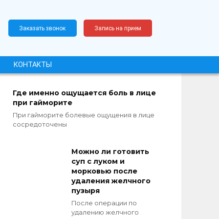
Заказать звонок
Запись на прием
КОНТАКТЫ
Где именно ощущается боль в лице
при гайморите
При гайморите болевые ощущения в лице
сосредоточены
Можно ли готовить
суп с луком и
морковью после
удаления желчного
пузыря
После операции по
удалению желчного