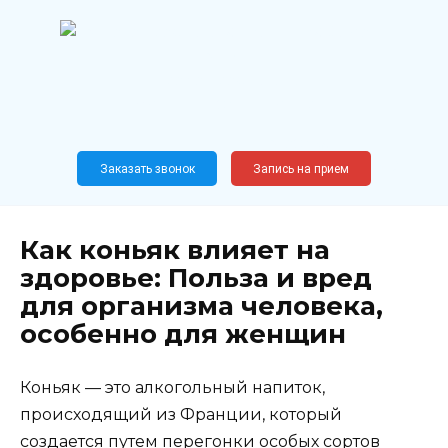
Перейти
к
содержанию
Широкопрофильный
медицинский центр
Москва,
Новослободская, 62, к12
Заказать звонок
Запись на прием
Как коньяк влияет на
здоровье: Польза и вред
для организма человека,
особенно для женщин
Коньяк — это алкогольный напиток,
происходящий из Франции, который
создается путем перегонки особых сортов