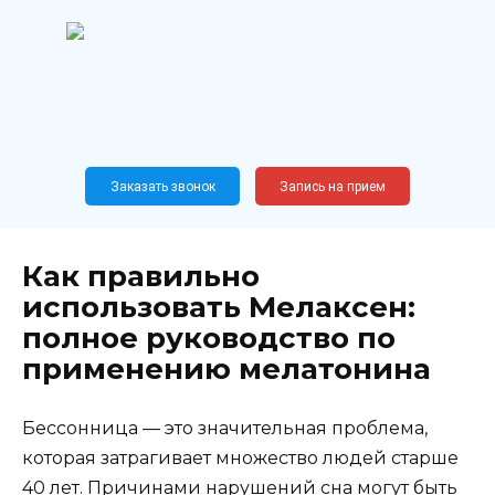
Перейти
к
содержанию
Широкопрофильный
медицинский центр
Москва,
Новослободская, 62, к12
Заказать звонок
Запись на прием
Как правильно
использовать Мелаксен:
полное руководство по
применению мелатонина
Бессонница — это значительная проблема,
которая затрагивает множество людей старше
40 лет. Причинами нарушений сна могут быть