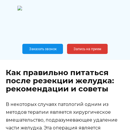
Перейти
к
содержанию
Широкопрофильный
медицинский центр
Москва,
Новослободская, 62, к12
Заказать звонок
Запись на прием
Как правильно питаться
после резекции желудка:
рекомендации и советы
В некоторых случаях патологий одним из
методов терапии является хирургическое
вмешательство, подразумевающее удаление
части желудка. Эта операция является