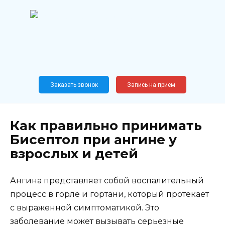
Перейти
к
содержанию
Широкопрофильный
медицинский центр
Москва,
Новослободская, 62, к12
Заказать звонок
Запись на прием
Как правильно принимать
Бисептол при ангине у
взрослых и детей
Ангина представляет собой воспалительный
процесс в горле и гортани, который протекает
с выраженной симптоматикой. Это
заболевание может вызывать серьезные