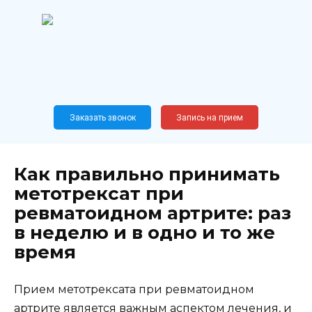
Перейти
к
содержанию
Широкопрофильный
медицинский центр
Москва,
Новослободская, 62, к12
Заказать звонок
Запись на прием
Как правильно принимать
метотрексат при
ревматоидном артрите: раз
в неделю и в одно и то же
время
Прием метотрексата при ревматоидном
артрите является важным аспектом лечения, и