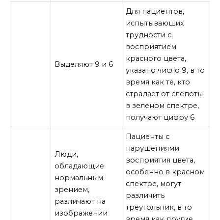
Для пациентов,
испытывающих
трудности с
восприятием
красного цвета,
Выделяют 9 и 6
указано число 9, в то
время как те, кто
страдает от слепоты
в зеленом спектре,
получают цифру 6
Пациенты с
нарушениями
Люди,
восприятия цвета,
обладающие
особенно в красном
нормальным
спектре, могут
зрением,
различить
различают на
треугольник, в то
изображении
время как другие