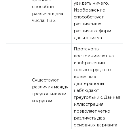
увидеть ничего.
способны
Изображение
различать два
способствует
числа: 1 и 2
различению
различных форм
дальтонизма
Протанопы
воспринимают на
изображении
только круг, в то
время как
Существуют
дейтеранопы
различия между
наблюдают
треугольником
треугольник. Данная
и кругом
иллюстрация
позволяет четко
различать два
основных варианта