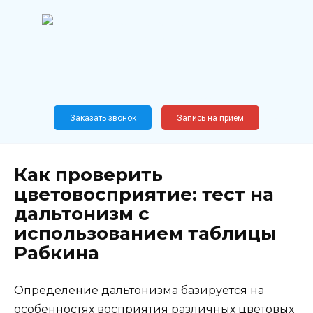
Перейти
к
содержанию
Широкопрофильный
медицинский центр
Москва,
Новослободская, 62, к12
Заказать звонок
Запись на прием
Как проверить
цветовосприятие: тест на
дальтонизм с
использованием таблицы
Рабкина
Определение дальтонизма базируется на
особенностях восприятия различных цветовых