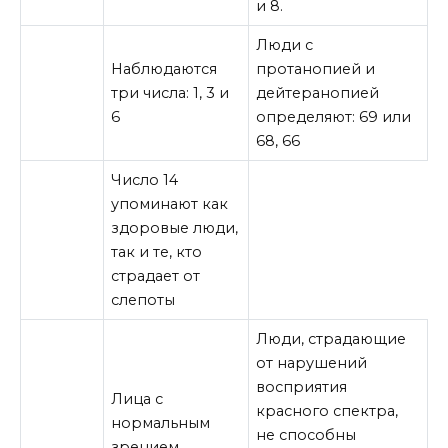
и 8.
Люди с
Наблюдаются
протанопией и
три числа: 1, 3 и
дейтеранопией
6
определяют: 69 или
68, 66
Число 14
упоминают как
здоровые люди,
так и те, кто
страдает от
слепоты
Люди, страдающие
от нарушений
восприятия
Лица с
красного спектра,
нормальным
не способны
зрением