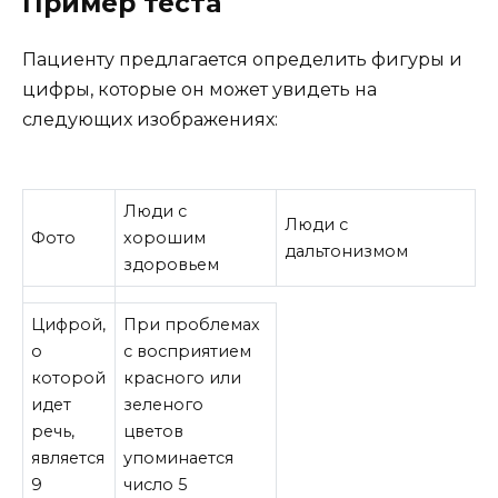
Пример теста
Пациенту предлагается определить фигуры и
цифры, которые он может увидеть на
следующих изображениях:
Люди с
Люди с
Фото
хорошим
дальтонизмом
здоровьем
Цифрой,
При проблемах
о
с восприятием
которой
красного или
идет
зеленого
речь,
цветов
является
упоминается
9
число 5