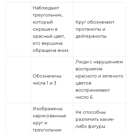
Наблюдают
треугольник,
который
Круг обозначают
окрашен в
протанопы и
красный цвет,
дейтеранопы
его вершина
обращена вниз
Люди с нарушением
восприятия
Обозначены
красного и зеленого
числа 1 и 3
цветов
воспринимают
число 6
Изображены
Не способны
нарисованные
различить какие-
круг и
либо фигуры
треугольник