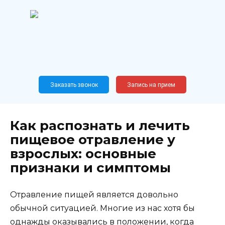
Перейти
к
содержанию
Широкопрофильный
медицинский центр
Москва,
Новослободская, 62, к12
Заказать звонок
Запись на прием
Как распознать и лечить
пищевое отравление у
взрослых: основные
признаки и симптомы
Отравление пищей является довольно
обычной ситуацией. Многие из нас хотя бы
однажды оказывались в положении, когда