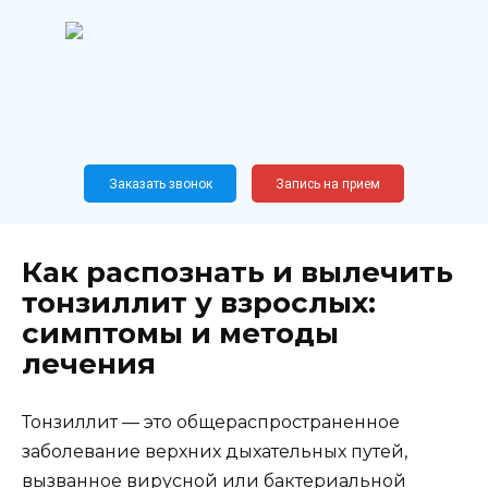
Перейти
к
содержанию
Широкопрофильный
медицинский центр
Москва,
Новослободская, 62, к12
Заказать звонок
Запись на прием
Как распознать и вылечить
тонзиллит у взрослых:
симптомы и методы
лечения
Тонзиллит — это общераспространенное
заболевание верхних дыхательных путей,
вызванное вирусной или бактериальной