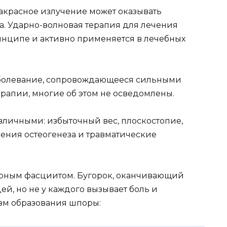
акрасное излучение может оказывать
а. Ударно-волновая терапия для лечения
инципе и активно применяется в лечебных
аболевание, сопровождающееся сильными
ерапии, многие об этом не осведомлены.
зличными: избыточный вес, плоскостопие,
шения остеогенеза и травматические
арным фасциитом. Бугорок, оканчивающий
ей, но не у каждого вызывает боль и
зм образования шпоры: