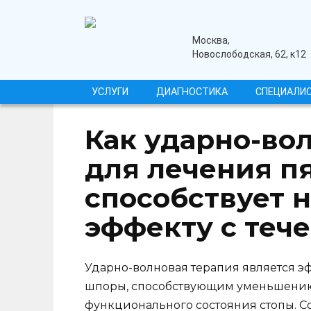
Перейти
к
содержанию
медицинский центр
Москва,
Новослободская, 62, к12
УСЛУГИ
ДИАГНОСТИКА
СПЕЦИАЛИ
Как ударно-во
для лечения п
способствует 
эффекту с теч
Ударно-волновая терапия является 
шпоры, способствующим уменьшению
функционального состояния стопы. С