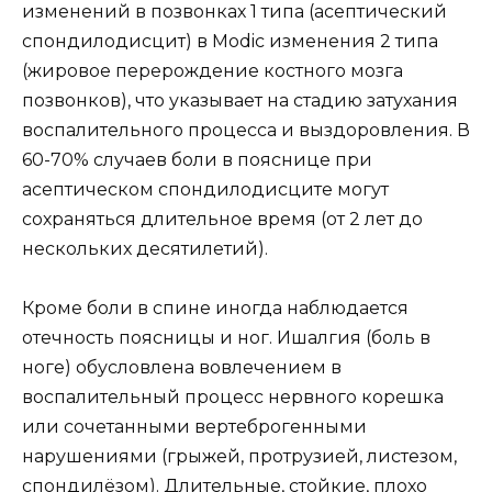
изменений в позвонках 1 типа (асептический
спондилодисцит) в Modic изменения 2 типа
(жировое перерождение костного мозга
позвонков), что указывает на стадию затухания
воспалительного процесса и выздоровления. В
60-70% случаев боли в пояснице при
асептическом спондилодисците могут
сохраняться длительное время (от 2 лет до
нескольких десятилетий).
Кроме боли в спине иногда наблюдается
отечность поясницы и ног. Ишалгия (боль в
ноге) обусловлена вовлечением в
воспалительный процесс нервного корешка
или сочетанными вертеброгенными
нарушениями (грыжей, протрузией, листезом,
спондилёзом). Длительные, стойкие, плохо