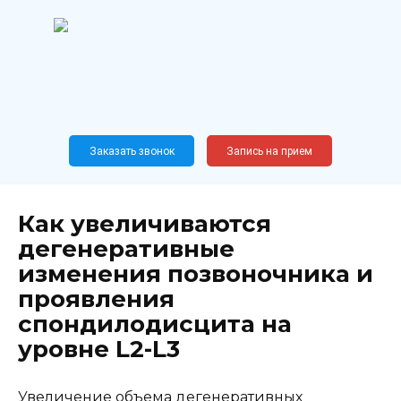
Перейти
к
содержанию
Широкопрофильный
медицинский центр
Москва,
Новослободская, 62, к12
Заказать звонок
Запись на прием
Как увеличиваются
дегенеративные
изменения позвоночника и
проявления
спондилодисцита на
уровне L2-L3
Увеличение объема дегенеративных